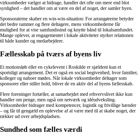
virksomheder vælger at bidrage, handler det ofte om mere end blot
synlighed – det handler om at være en del af noget, der samler byen.
Sponsoraterne skaber en win-win-situation: For arrangørerne betyder
det bedre rammer og flere deltagere, mens virksomhederne får
mulighed for at vise samfundssind og knytte bånd til lokalsamfundet.
Mange oplever, at engagementet i lokale aktiviteter styrker relationen
til både kunder og medarbejdere.
Fællesskab på tværs af byens liv
Et motionsløb eller en cykelevent i Roskilde er sjældent kun et
sportsligt arrangement. Det er også en social begivenhed, hvor familier,
kolleger og naboer mødes. Når lokale virksomheder deltager som
sponsorer eller stiller hold, bliver de en aktiv del af byens fællesskab.
Flere foreninger fortæller, at samarbejdet med erhvervslivet ikke kun
handler om penge, men også om netværk og idéudveksling.
Virksomheder bidrager med kompetencer, logistik og frivillige hænder
– og får til gengæld en oplevelse af at være med til at skabe noget, der
rækker ud over arbejdspladsen.
Sundhed som fælles værdi