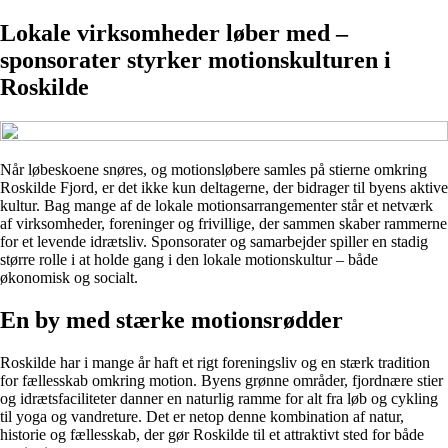
Lokale virksomheder løber med –
sponsorater styrker motionskulturen i
Roskilde
Når løbeskoene snøres, og motionsløbere samles på stierne omkring
Roskilde Fjord, er det ikke kun deltagerne, der bidrager til byens aktive
kultur. Bag mange af de lokale motionsarrangementer står et netværk
af virksomheder, foreninger og frivillige, der sammen skaber rammerne
for et levende idrætsliv. Sponsorater og samarbejder spiller en stadig
større rolle i at holde gang i den lokale motionskultur – både
økonomisk og socialt.
En by med stærke motionsrødder
Roskilde har i mange år haft et rigt foreningsliv og en stærk tradition
for fællesskab omkring motion. Byens grønne områder, fjordnære stier
og idrætsfaciliteter danner en naturlig ramme for alt fra løb og cykling
til yoga og vandreture. Det er netop denne kombination af natur,
historie og fællesskab, der gør Roskilde til et attraktivt sted for både