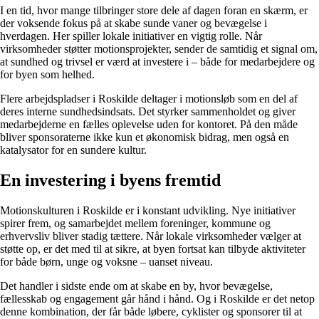
I en tid, hvor mange tilbringer store dele af dagen foran en skærm, er
der voksende fokus på at skabe sunde vaner og bevægelse i
hverdagen. Her spiller lokale initiativer en vigtig rolle. Når
virksomheder støtter motionsprojekter, sender de samtidig et signal om,
at sundhed og trivsel er værd at investere i – både for medarbejdere og
for byen som helhed.
Flere arbejdspladser i Roskilde deltager i motionsløb som en del af
deres interne sundhedsindsats. Det styrker sammenholdet og giver
medarbejderne en fælles oplevelse uden for kontoret. På den måde
bliver sponsoraterne ikke kun et økonomisk bidrag, men også en
katalysator for en sundere kultur.
En investering i byens fremtid
Motionskulturen i Roskilde er i konstant udvikling. Nye initiativer
spirer frem, og samarbejdet mellem foreninger, kommune og
erhvervsliv bliver stadig tættere. Når lokale virksomheder vælger at
støtte op, er det med til at sikre, at byen fortsat kan tilbyde aktiviteter
for både børn, unge og voksne – uanset niveau.
Det handler i sidste ende om at skabe en by, hvor bevægelse,
fællesskab og engagement går hånd i hånd. Og i Roskilde er det netop
denne kombination, der får både løbere, cyklister og sponsorer til at