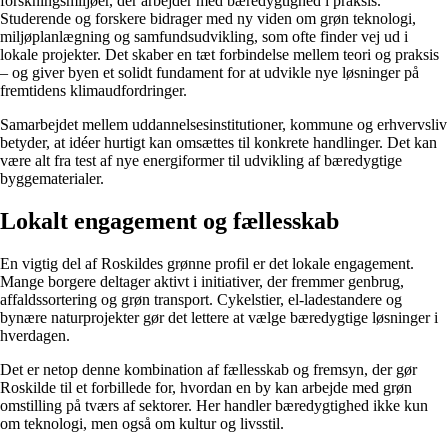
forskningsmiljøer, der arbejder med bæredygtighed i praksis.
Studerende og forskere bidrager med ny viden om grøn teknologi,
miljøplanlægning og samfundsudvikling, som ofte finder vej ud i
lokale projekter. Det skaber en tæt forbindelse mellem teori og praksis
– og giver byen et solidt fundament for at udvikle nye løsninger på
fremtidens klimaudfordringer.
Samarbejdet mellem uddannelsesinstitutioner, kommune og erhvervsliv
betyder, at idéer hurtigt kan omsættes til konkrete handlinger. Det kan
være alt fra test af nye energiformer til udvikling af bæredygtige
byggematerialer.
Lokalt engagement og fællesskab
En vigtig del af Roskildes grønne profil er det lokale engagement.
Mange borgere deltager aktivt i initiativer, der fremmer genbrug,
affaldssortering og grøn transport. Cykelstier, el-ladestandere og
bynære naturprojekter gør det lettere at vælge bæredygtige løsninger i
hverdagen.
Det er netop denne kombination af fællesskab og fremsyn, der gør
Roskilde til et forbillede for, hvordan en by kan arbejde med grøn
omstilling på tværs af sektorer. Her handler bæredygtighed ikke kun
om teknologi, men også om kultur og livsstil.