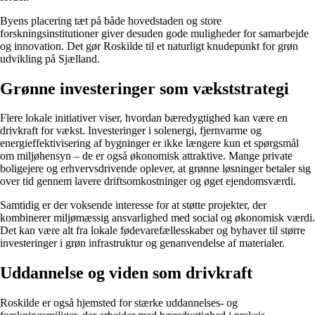
Byens placering tæt på både hovedstaden og store
forskningsinstitutioner giver desuden gode muligheder for samarbejde
og innovation. Det gør Roskilde til et naturligt knudepunkt for grøn
udvikling på Sjælland.
Grønne investeringer som vækststrategi
Flere lokale initiativer viser, hvordan bæredygtighed kan være en
drivkraft for vækst. Investeringer i solenergi, fjernvarme og
energieffektivisering af bygninger er ikke længere kun et spørgsmål
om miljøhensyn – de er også økonomisk attraktive. Mange private
boligejere og erhvervsdrivende oplever, at grønne løsninger betaler sig
over tid gennem lavere driftsomkostninger og øget ejendomsværdi.
Samtidig er der voksende interesse for at støtte projekter, der
kombinerer miljømæssig ansvarlighed med social og økonomisk værdi.
Det kan være alt fra lokale fødevarefællesskaber og byhaver til større
investeringer i grøn infrastruktur og genanvendelse af materialer.
Uddannelse og viden som drivkraft
Roskilde er også hjemsted for stærke uddannelses- og