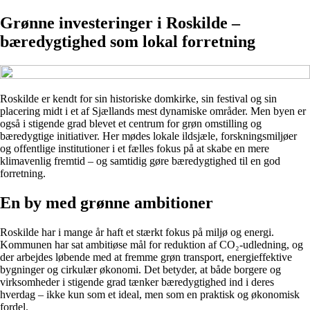
Grønne investeringer i Roskilde –
bæredygtighed som lokal forretning
Roskilde er kendt for sin historiske domkirke, sin festival og sin
placering midt i et af Sjællands mest dynamiske områder. Men byen er
også i stigende grad blevet et centrum for grøn omstilling og
bæredygtige initiativer. Her mødes lokale ildsjæle, forskningsmiljøer
og offentlige institutioner i et fælles fokus på at skabe en mere
klimavenlig fremtid – og samtidig gøre bæredygtighed til en god
forretning.
En by med grønne ambitioner
Roskilde har i mange år haft et stærkt fokus på miljø og energi.
Kommunen har sat ambitiøse mål for reduktion af CO₂-udledning, og
der arbejdes løbende med at fremme grøn transport, energieffektive
bygninger og cirkulær økonomi. Det betyder, at både borgere og
virksomheder i stigende grad tænker bæredygtighed ind i deres
hverdag – ikke kun som et ideal, men som en praktisk og økonomisk
fordel.