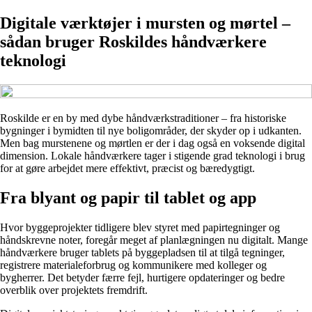
Digitale værktøjer i mursten og mørtel –
sådan bruger Roskildes håndværkere
teknologi
Roskilde er en by med dybe håndværkstraditioner – fra historiske
bygninger i bymidten til nye boligområder, der skyder op i udkanten.
Men bag murstenene og mørtlen er der i dag også en voksende digital
dimension. Lokale håndværkere tager i stigende grad teknologi i brug
for at gøre arbejdet mere effektivt, præcist og bæredygtigt.
Fra blyant og papir til tablet og app
Hvor byggeprojekter tidligere blev styret med papirtegninger og
håndskrevne noter, foregår meget af planlægningen nu digitalt. Mange
håndværkere bruger tablets på byggepladsen til at tilgå tegninger,
registrere materialeforbrug og kommunikere med kolleger og
bygherrer. Det betyder færre fejl, hurtigere opdateringer og bedre
overblik over projektets fremdrift.