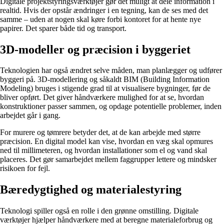
Digitale projektstyringsværktøjer gør det muligt at dele information i
realtid. Hvis der opstår ændringer i en tegning, kan de ses med det
samme – uden at nogen skal køre forbi kontoret for at hente nye
papirer. Det sparer både tid og transport.
3D-modeller og præcision i byggeriet
Teknologien har også ændret selve måden, man planlægger og udfører
byggeri på. 3D-modellering og såkaldt BIM (Building Information
Modeling) bruges i stigende grad til at visualisere bygninger, før de
bliver opført. Det giver håndværkere mulighed for at se, hvordan
konstruktioner passer sammen, og opdage potentielle problemer, inden
arbejdet går i gang.
For murere og tømrere betyder det, at de kan arbejde med større
præcision. En digital model kan vise, hvordan en væg skal opmures
ned til millimeteren, og hvordan installationer som el og vand skal
placeres. Det gør samarbejdet mellem faggrupper lettere og mindsker
risikoen for fejl.
Bæredygtighed og materialestyring
Teknologi spiller også en rolle i den grønne omstilling. Digitale
værktøjer hjælper håndværkere med at beregne materialeforbrug og