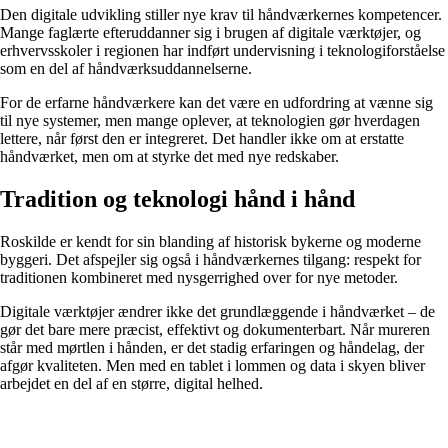
Den digitale udvikling stiller nye krav til håndværkernes kompetencer.
Mange faglærte efteruddanner sig i brugen af digitale værktøjer, og
erhvervsskoler i regionen har indført undervisning i teknologiforståelse
som en del af håndværksuddannelserne.
For de erfarne håndværkere kan det være en udfordring at vænne sig
til nye systemer, men mange oplever, at teknologien gør hverdagen
lettere, når først den er integreret. Det handler ikke om at erstatte
håndværket, men om at styrke det med nye redskaber.
Tradition og teknologi hånd i hånd
Roskilde er kendt for sin blanding af historisk bykerne og moderne
byggeri. Det afspejler sig også i håndværkernes tilgang: respekt for
traditionen kombineret med nysgerrighed over for nye metoder.
Digitale værktøjer ændrer ikke det grundlæggende i håndværket – de
gør det bare mere præcist, effektivt og dokumenterbart. Når mureren
står med mørtlen i hånden, er det stadig erfaringen og håndelag, der
afgør kvaliteten. Men med en tablet i lommen og data i skyen bliver
arbejdet en del af en større, digital helhed.